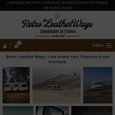
Aller
LIVRAISON GRATUITE
À
PARTIR DE 75 EUROS D'ACHAT EN FRANCE
MÉ
TROPOLITAINE
au
contenu
MENU
Retro Leather Ways, c’est avant tout l’histoire d’une
aventure.