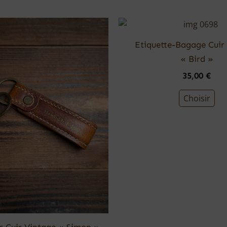
Etiquette-Bagage Cuir
« Bird »
35,00
€
Choisir
s Cuir Vintage « Simon »