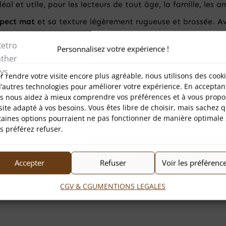
éal et utile, pour les lecteurs de tout âge, la famille, l
pect mat
et sa texture légèrement rugueuse et brossée. Av
Personnalisez votre expérience !
 qualité
de la tannerie Badalassi Carlo.
r rendre votre visite encore plus agréable, nous utilisons des cook
e matériaux naturels, ils peuvent présenter de légères différ
d’autres technologies pour améliorer votre expérience. En acceptan
s nous aidez à mieux comprendre vos préférences et à vous propo
rçons toujours de choisir les meilleures parties du cuir pou
site adapté à vos besoins. Vous êtes libre de choisir, mais sachez 
age et de l’aventure :
taines options pourraient ne pas fonctionner de manière optimale 
s préférez refuser.
ionné des grands espaces sauvages.
Il passa des années à p
idant pour que ces territoires restent intacts. Figure éthiq
ction des zones sauvages. Après sa disparition, un vaste
pa
Accepter
Refuser
Voir les préférenc
tamment des grizzlis, loups, lynx, wapitis, élans et de nom
us sincères et engagées de la conservation.
CGV & CGU
MENTIONS LEGALES