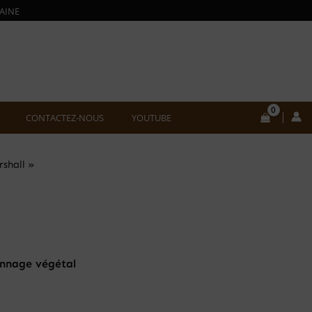
AINE
CONTACTEZ-NOUS
YOUTUBE
shall »
Tannage végétal