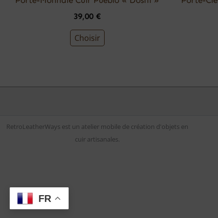
39,00
€
Choisir
RetroLeatherWays est un atelier mobile de création d'objets en
cuir artisanales.
FR