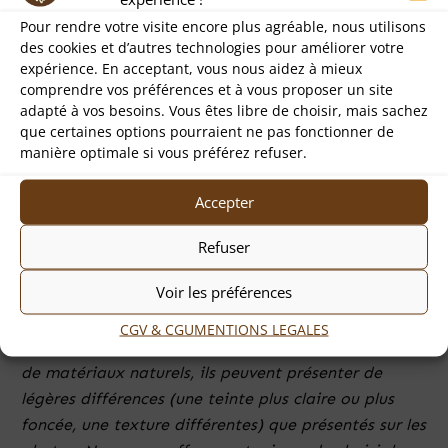
plupart des modèles de lunettes de vue et de soleil,
Pour rendre votre visite encore plus agréable, nous utilisons
mais n’est pas adapté aux montures très incurvées
des cookies et d’autres technologies pour améliorer votre
(comme certains modèles de lunettes de moto) ou
expérience. En acceptant, vous nous aidez à mieux
aux lunettes avec de très grands verres.
comprendre vos préférences et à vous proposer un site
adapté à vos besoins. Vous êtes libre de choisir, mais sachez
Réalisé avec du
cuir « Pueblo ».
Il se reconnaît à son
que certaines options pourraient ne pas fonctionner de
aspect mat
et sa texture légèrement rugueuse et
manière optimale si vous préférez refuser.
brossée. Avec le temps, il révèle une
belle patine
brillante
et devient
naturellement soyeux.
Accepter
Entièrement
confectionné et cousu à la main
avec
Refuser
du
cuir italien de haute qualité
provenant de la
tannerie Badalassi Carlo.
Voir les préférences
Dimensions : 18 cm x 7,4 cm
CGV & CGU
MENTIONS LEGALES
Étant des articles faits à la main et réalisés à partir
de matériaux naturels, ils peuvent présenter de
légères différences (une teinte plus claire ou plus
foncée, une texture différentes) que présentés sur les