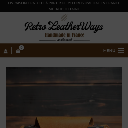
Aller
LIVRAISON GRATUITE
À
PARTIR DE 75 EUROS D'ACHAT EN FRANCE
MÉ
TROPOLITAINE
au
contenu
MENU
quantité
de
Porte-
lunettes
cuir
Pueblo
"Nansen"