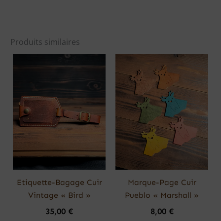
Produits similaires
Ce
produit
a
plusieurs
variations.
Les
options
peuvent
être
choisies
Etiquette-Bagage Cuir
Marque-Page Cuir
sur
Vintage « Bird »
Pueblo « Marshall »
la
35,00
€
8,00
€
page