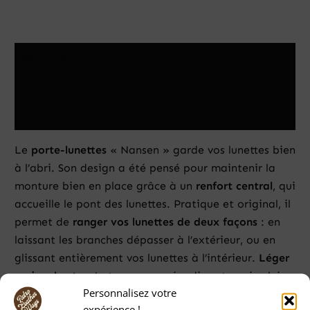
Description
Informations complémentaires
Avis (0)
Le
porte-lunettes
« Nansen » garde vos lunettes bien
à l’abri. Son design a été pensé pour maintenir la
monture bien en place grâce à un
renfort central
, qui
accueille le pont des lunettes. Pratique et original, il
permet de
ranger vos lunettes de deux façons
: en
laissant les branches dépasser à l’extérieur, ou en
glissant entièrement vos lunettes à l’intérieur.
Léger
mais robuste
, c’est un accessoire discret, mais plein
Personnalisez votre
de caractère. Il a été conçu pour correspondre à la
expérience !