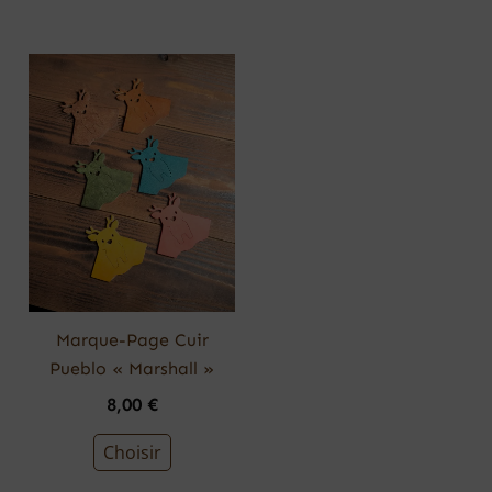
Ce
produit
a
plusieurs
variations.
Les
options
peuvent
être
choisies
Marque-Page Cuir
sur
Pueblo « Marshall »
la
8,00
€
page
du
Choisir
produit