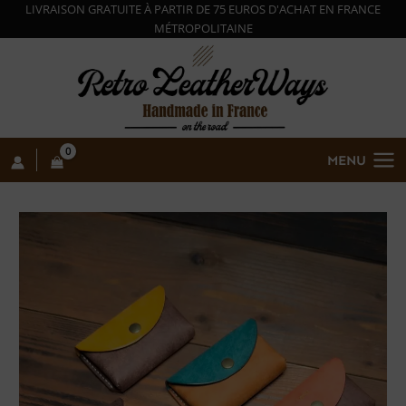
Aller
LIVRAISON GRATUITE
À
PARTIR DE 75 EUROS D'ACHAT EN FRANCE
MÉ
TROPOLITAINE
au
contenu
MENU
quantité
de
Porte-
monnaie
cuir
Pueblo
"Doshi"