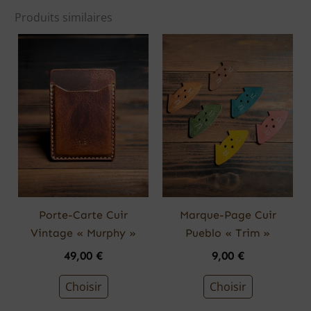
Produits similaires
Ce
produit
a
plusieurs
variations.
Les
options
peuvent
être
choisies
Porte-Carte Cuir
Marque-Page Cuir
sur
Vintage « Murphy »
Pueblo « Trim »
la
49,00
€
9,00
€
page
du
Choisir
Choisir
produit